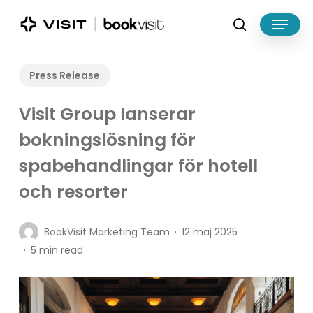
Skip
Menu
to
search
main
Close
content
Menu
Press Release
Visit Group lanserar
bokningslösning för
spabehandlingar för hotell
och resorter
BookVisit Marketing Team
12 maj 2025
5 min read