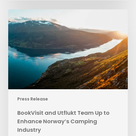
BookVisit
and
Utflukt
Team
Up
to
Enhance
Norway’s
Camping
Industry
Press Release
BookVisit and Utflukt Team Up to
Enhance Norway’s Camping
Industry