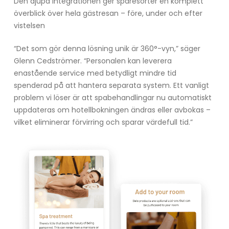
Den djupa integrationen ger sparesorter en komplett
överblick över hela gästresan – före, under och efter
vistelsen
“Det som gör denna lösning unik är 360°-vyn,” säger
Glenn Cedströmer. “Personalen kan leverera
enastående service med betydligt mindre tid
spenderad på att hantera separata system. Ett vanligt
problem vi löser är att spabehandlingar nu automatiskt
uppdateras om hotellbokningen ändras eller avbokas –
vilket eliminerar förvirring och sparar värdefull tid.”