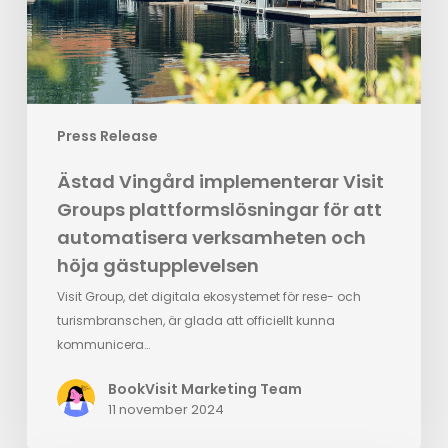
att
automatisera
verksamheten
och
höja
Press Release
gästupplevelsen
Ästad Vingård implementerar Visit
Groups plattformslösningar för att
automatisera verksamheten och
höja gästupplevelsen
Visit Group, det digitala ekosystemet för rese- och
turismbranschen, är glada att officiellt kunna
kommunicera…
BookVisit Marketing Team
11 november 2024