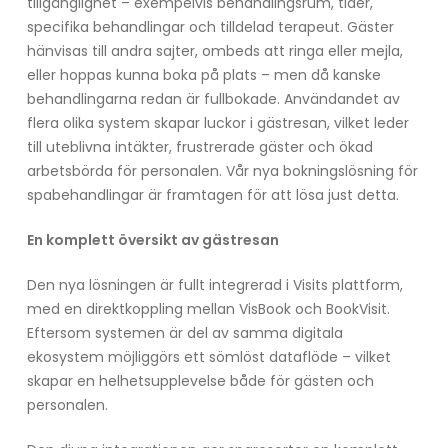
tillgänglighet – exempelvis behandlingsrum, tider,
specifika behandlingar och tilldelad terapeut. Gäster
hänvisas till andra sajter, ombeds att ringa eller mejla,
eller hoppas kunna boka på plats – men då kanske
behandlingarna redan är fullbokade. Användandet av
flera olika system skapar luckor i gästresan, vilket leder
till uteblivna intäkter, frustrerade gäster och ökad
arbetsbörda för personalen. Vår nya bokningslösning för
spabehandlingar är framtagen för att lösa just detta.
En komplett översikt av gästresan
Den nya lösningen är fullt integrerad i Visits plattform,
med en direktkoppling mellan VisBook och BookVisit.
Eftersom systemen är del av samma digitala
ekosystem möjliggörs ett sömlöst dataflöde – vilket
skapar en helhetsupplevelse både för gästen och
personalen.