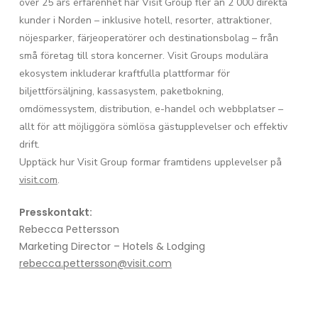
över 25 års erfarenhet har Visit Group fler än 2 000 direkta
kunder i Norden – inklusive hotell, resorter, attraktioner,
nöjesparker, färjeoperatörer och destinationsbolag – från
små företag till stora koncerner. Visit Groups modulära
ekosystem inkluderar kraftfulla plattformar för
biljettförsäljning, kassasystem, paketbokning,
omdömessystem, distribution, e-handel och webbplatser –
allt för att möjliggöra sömlösa gästupplevelser och effektiv
drift.
Upptäck hur Visit Group formar framtidens upplevelser på
visit.com
.
Presskontakt:
Rebecca Pettersson
Marketing Director – Hotels & Lodging
rebecca.pettersson@visit.com