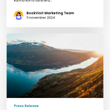
kunna kommunicera…
BookVisit Marketing Team
11 november 2024
BookVisit
and
Utflukt
Team
Up
to
Enhance
Norway’s
Camping
Industry
Press Release