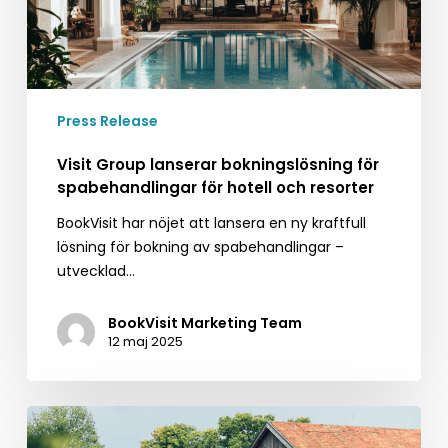
hotell
och
resorter
Press Release
Visit Group lanserar bokningslösning för
spabehandlingar för hotell och resorter
BookVisit har nöjet att lansera en ny kraftfull
lösning för bokning av spabehandlingar –
utvecklad…
BookVisit Marketing Team
12 maj 2025
Ästad
Vingård