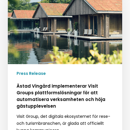
implementerar
Visit
Groups
plattformslösningar
för
att
automatisera
verksamheten
och
höja
Press Release
gästupplevelsen
Ästad Vingård implementerar Visit
Groups plattformslösningar för att
automatisera verksamheten och höja
gästupplevelsen
Visit Group, det digitala ekosystemet för rese-
och turismbranschen, är glada att officiellt