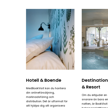
Daily
Daily
anti-
anti-
aging
aging
cream
cream
Hotell & Boende
Destination
& Resort
Med
BookVisit
kan du hantera
din onlineförsäljning,
Om du erbjuder en 
marknadsföring och
snarare än bara en
distribution. Det är utformat för
natten, är BookVisit
att hjälpa dig att organisera