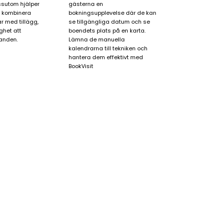
ssutom hjälper
gästerna en
t kombinera
bokningsupplevelse där de kan
 med tillägg,
se tillgängliga datum och se
ghet att
boendets plats på en karta.
anden.
Lämna de manuella
kalendrarna till tekniken och
hantera dem effektivt med
BookVisit