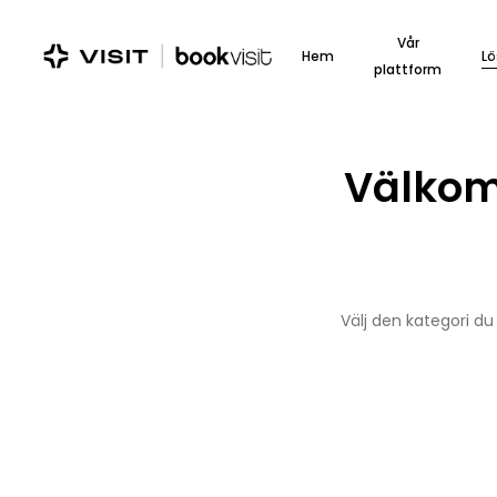
Skip
to
Vår
Hem
Lö
main
plattform
content
Välkomm
Välj den kategori du