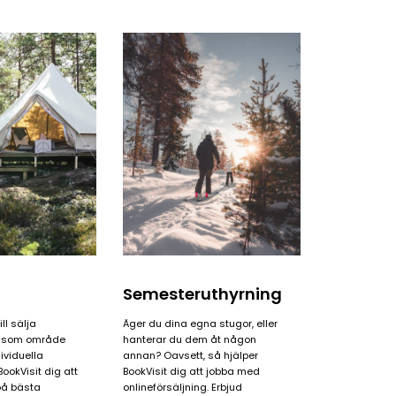
Daily
anti-
aging
cream
Semesteruthyrning
ll sälja
Äger du dina egna stugor, eller
r som område
hanterar du dem åt någon
ividuella
annan? Oavsett, så hjälper
BookVisit dig att
BookVisit dig att jobba med
på bästa
onlineförsäljning. Erbjud