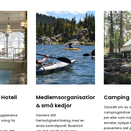
Daily
Daily
anti-
anti-
aging
aging
cream
cream
 Hotell
Medlemsorganisationer
Camping
& små kedjor
Oavsett om du vi
campingplatse
upplevelse
Hantera ditt
per eller som ind
 säng för
flerfastighetsföretag med en
enheter, hjälper 
enda kontrollpunkt.
BookVisit
presentera det 