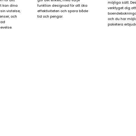
 för ditt
gör det enkelt, med varje
möjliga sätt. De
it kan dina
funktion designad för att öka
verktyget dig at
in vistelse,
effektiviteten och spara både
boendebokningar
renser, och
tid och pengar.
och du har möjli
sad
paketera erbjud
evelse.