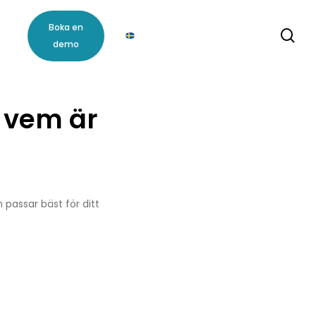
m
Boka en
se
demo
, vem är
 passar bäst för ditt