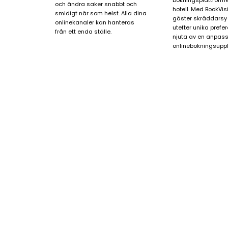
bokningsplattformen
och ändra saker
snabbt
och
hotell. Med BookVis
smidigt
när som helst. Alla dina
gäster skräddarsy s
onlinekanaler kan hanteras
utefter unika prefe
från ett enda ställe.
njuta av en anpas
onlinebokningsuppl