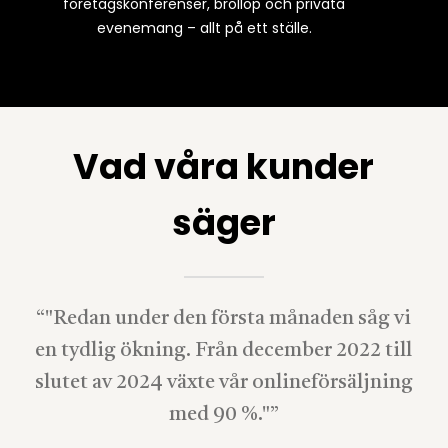
företagskonferenser, bröllop och privata
evenemang – allt på ett ställe.
Vad våra kunder
säger
“
"Redan under den första månaden såg vi
en tydlig ökning. Från december 2022 till
slutet av 2024 växte vår onlineförsäljning
med 90 %."
”