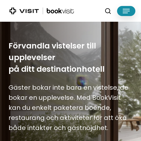
Skip
Menu
to
search
main
Close
content
Menu
Förvandla vistelser till
upplevelser
på ditt destinationhotell
Gäster bokar inte bara en vistelse, de
bokar en upplevelse. Med BookVisit
kan du enkelt paketera boende,
restaurang och aktiviteter för att öka
både intäkter och gästnöjdhet.