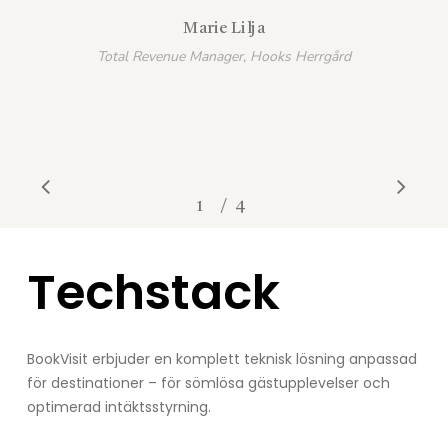
Marie Lilja
Total Revenue Manager, Hooks Herrgård
/
1
2
4
3
4
Techstack
BookVisit erbjuder en komplett teknisk lösning anpassad
för destinationer – för sömlösa gästupplevelser och
optimerad intäktsstyrning.