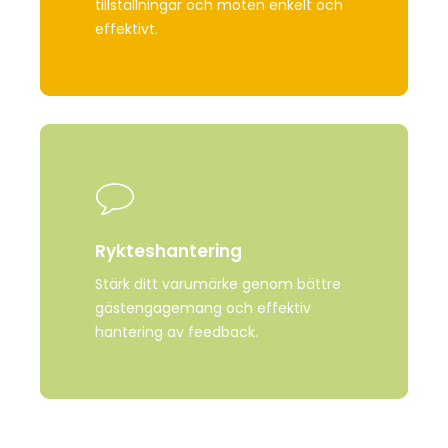
tillställningar och möten enkelt och
effektivt.
Learn
more
Rykteshantering
Stärk
ditt
varumärke
genom
bättre
gästengagemang
och
effektiv
hantering
av
feedback.