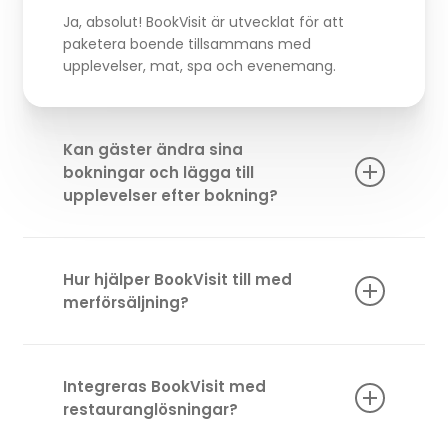
Ja, absolut! BookVisit är utvecklat för att
paketera boende tillsammans med
upplevelser, mat, spa och evenemang.
Kan gäster ändra sina
bokningar och lägga till
upplevelser efter bokning?
Ja! Med “Min Sida” kan gäster enkelt justera
sin bokning, lägga till extra tjänster och
Hur hjälper BookVisit till med
anpassa sin vistelse – även efter
merförsäljning?
bokningstillfället.
I BookVisit kan du marknadsföra och sälja
tillvalsprodukter så som spabehandlingar,
Integreras BookVisit med
guidade turer, gourmetmåltider och
restauranglösningar?
specialevenemang – allt integrerat i
bokningsflödet.