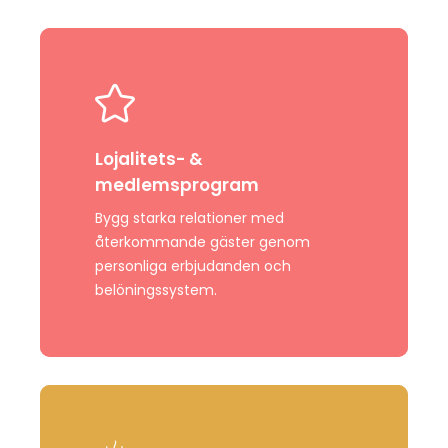
Learn
more
Lojalitets- &
medlemsprogram
Bygg
starka
relationer
med
återkommande
gäster
genom
personliga
erbjudanden
och
belöningssystem
.
Learn
more