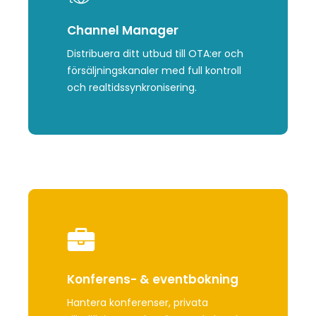
Channel Manager
Distribuera ditt utbud till OTA:er och
försäljningskanaler med full kontroll
och realtidssynkronisering.
Learn
more
Konferens- & eventbokning
Hantera konferenser, privata