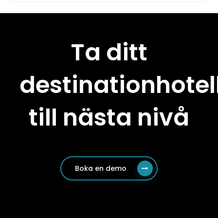
Ja! Vår integration med WaiterAid gör
hanteringen av mat och dryck smidig, från
bordbokningar till room service.
Ta ditt
destinationhotel
till nästa nivå
Boka en demo