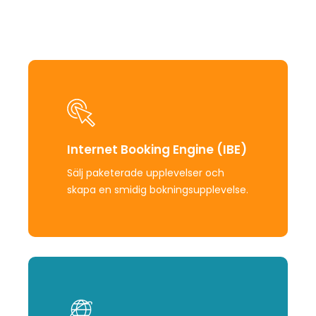
Learn
more
Internet Booking Engine (IBE)
Sälj paketerade upplevelser och
skapa en smidig bokningsupplevelse.
Learn
more