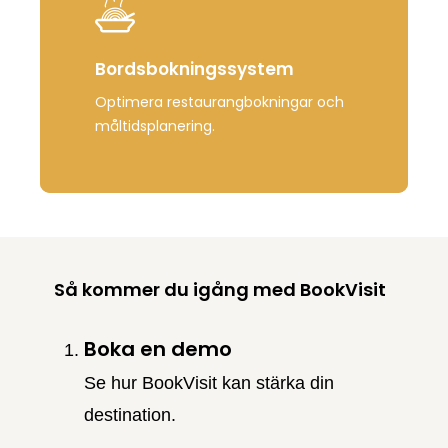
Bordsbokningssystem
Optimera
restaurangbokningar
och
måltidsplanering
.
Så kommer du igång med BookVisit
Boka en demo
Se
hur
BookVisit
kan
stärka
din
destination.