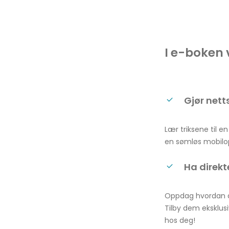
I e-boken v
Gjør nett
Lær triksene til e
en sømløs mobilop
Ha direk
Oppdag hvordan d
Tilby dem eksklusi
hos deg!