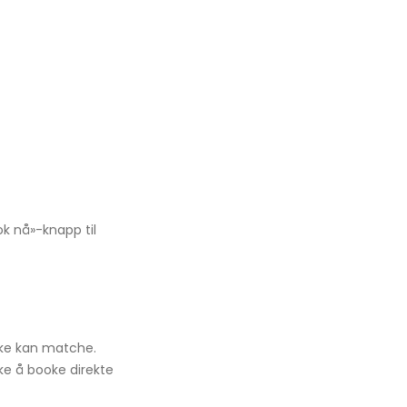
ok nå»-knapp til
kke kan matche.
ske å booke direkte