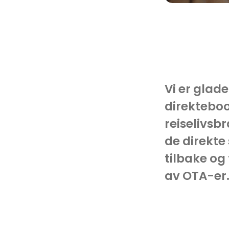
Vi er glad
direkteboo
reiselivsb
de direkte
tilbake og
av OTA-er