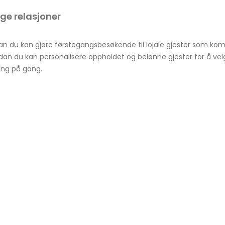
ge relasjoner
dan du kan gjøre førstegangsbesøkende til lojale gjester som ko
an du kan personalisere oppholdet og belønne gjester for å velge
ng på gang.