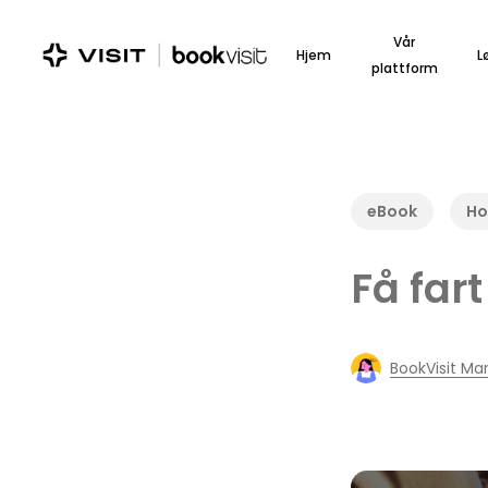
Skip
to
Vår
Hjem
L
main
plattform
content
eBook
Ho
Få far
BookVisit Ma