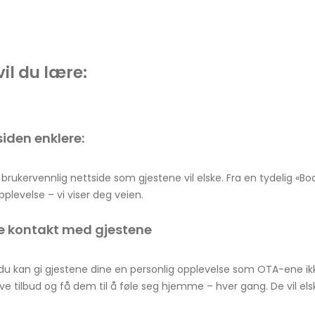
il du lære:
siden enklere:
n brukervennlig nettside som gjestene vil elske. Fra en tydelig «Bo
plevelse – vi viser deg veien.
te kontakt med gjestene
u kan gi gjestene dine en personlig opplevelse som OTA-ene i
ve tilbud og få dem til å føle seg hjemme – hver gang. De vil el