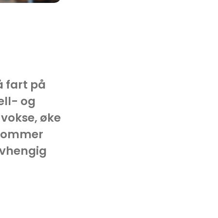
å fart på
ell- og
 vokse, øke
e kommer
avhengig