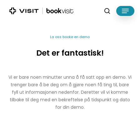
Skip
Menu
to
search
main
Close
content
Menu
La oss booke en demo
Det
er
fantastisk!
Vi er bare noen minutter unna å få satt opp en demo. Vi
trenger bare å be deg om å gjøre noen få ting til, bare
fyll ut informasjonen nedenfor. Deretter vil vi komme
tilbake til deg med en bekreftelse på tidspunkt og dato
for din demo.