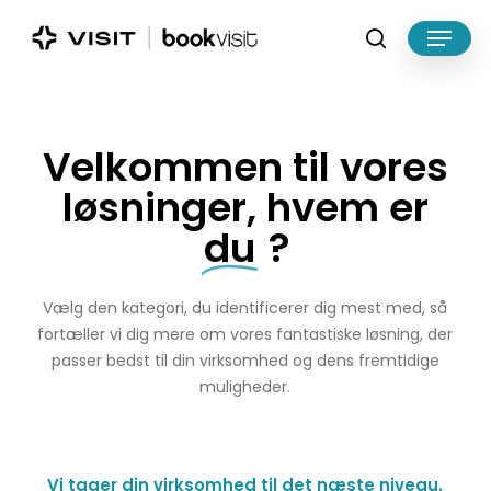
Skip
Menu
to
search
main
Close
content
Menu
Velkommen til vores
løsninger, hvem er
du
?
Vælg den kategori, du identificerer dig mest med, så
fortæller vi dig mere om vores fantastiske løsning, der
passer bedst til din virksomhed og dens fremtidige
muligheder.
Vi tager din virksomhed til det næste niveau.