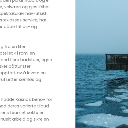
rgården på Kimitoön, og er
, velvære og gjestfrihet
spektakulær hav-utsikt,
rsteklasses service, har
or både fritids- og
g fra en liten
hotellet 41 rom, en
a med flere badstuer, egne
sker båtturister
 opptatt av å levere en
orutsetter sømløs og
g, hadde Kasnäs behov for
d deres varierte tilbud.
 mens teamet søkte en
nuelt arbeid og sikre en