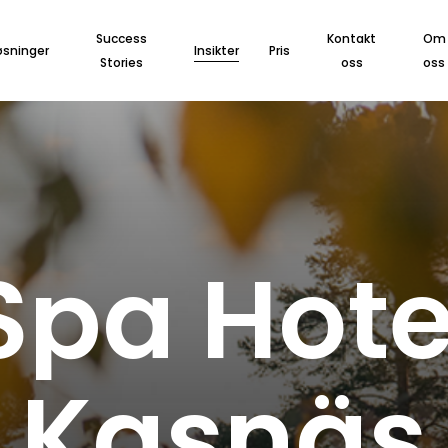
Success
Kontakt
Om
øsninger
Insikter
Pris
Stories
oss
oss
Spa
Hote
Kasnäs