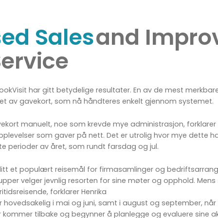
sed Sales
and Impro
ervice
okVisit har gitt betydelige resultater. En av de mest merkbar
lget av gavekort, som nå håndteres enkelt gjennom systemet.
avekort manuelt, noe som krevde mye administrasjon, forklarer 
plevelser som gaver på nett. Det er utrolig hvor mye dette har
e perioder av året, som rundt farsdag og jul.
itt et populært reisemål for firmasamlinger og bedriftsarrang
rupper velger jevnlig resorten for sine møter og opphold. 
itidsreisende, forklarer Henrika
 hovedsakelig i mai og juni, samt i august og september, når 
er kommer tilbake og begynner å planlegge og evaluere sine akt