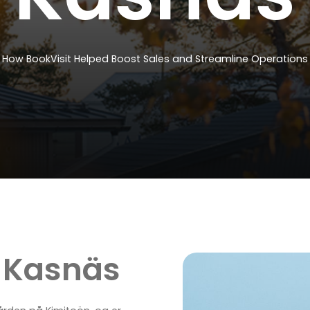
How
BookVisit
Helped
Boost
Sales
and
Streamline
Operations
l Kasnäs