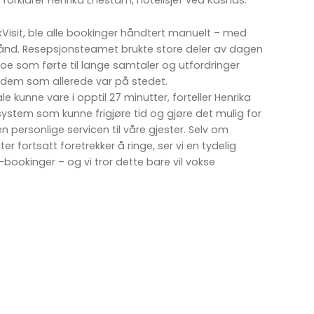
forklarer Henrika Enestam, hotellsjef ved Kasnäs.
kVisit, ble alle bookinger håndtert manuelt – med
 hånd. Resepsjonsteamet brukte store deler av dagen
oe som førte til lange samtaler og utfordringer
l dem som allerede var på stedet.
 kunne vare i opptil 27 minutter, forteller Henrika
system som kunne frigjøre tid og gjøre det mulig for
 personlige servicen til våre gjester. Selv om
r fortsatt foretrekker å ringe, ser vi en tydelig
ookinger – og vi tror dette bare vil vokse