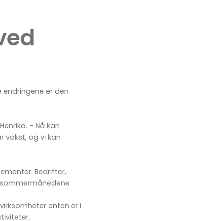
ved
e endringene er den
Henrika. – Nå kan
 vokst, og vi kan
ementer. Bedrifter,
Mens sommermånedene
virksomheter enten er i
iviteter.