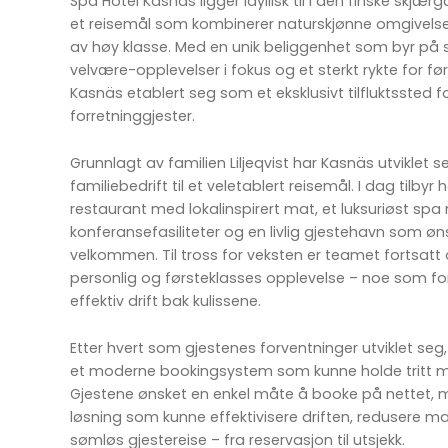
Spa Hotel Kasnäs ligger idyllisk til i den finske skjæ
et reisemål som kombinerer naturskjønne omgivelser
av høy klasse. Med en unik beliggenhet som byr på 
velvære-opplevelser i fokus og et sterkt rykte for fø
Kasnäs etablert seg som et eksklusivt tilfluktssted f
forretninggjester.
Grunnlagt av familien Liljeqvist har Kasnäs utviklet se
familiebedrift til et veletablert reisemål. I dag tilbyr 
restaurant med lokalinspirert mat, et luksuriøst sp
konferansefasiliteter og en livlig gjestehavn som øn
velkommen. Til tross for veksten er teamet fortsatt
personlig og førsteklasses opplevelse – noe som f
effektiv drift bak kulissene.
Etter hvert som gjestenes forventninger utviklet se
et moderne bookingsystem som kunne holde tritt me
Gjestene ønsket en enkel måte å booke på nettet,
løsning som kunne effektivisere driften, redusere ma
sømløs gjestereise – fra reservasjon til utsjekk.