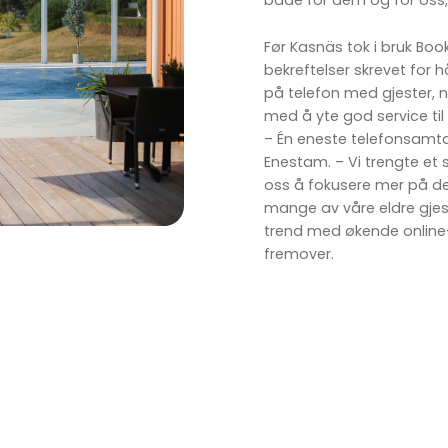
både for dem og for oss, 
Før Kasnäs tok i bruk Boo
bekreftelser skrevet for
på telefon med gjester, n
med å yte god service ti
– Én eneste telefonsamtale
Enestam. – Vi trengte et 
oss å fokusere mer på den
mange av våre eldre gjeste
trend med økende online-b
fremover.