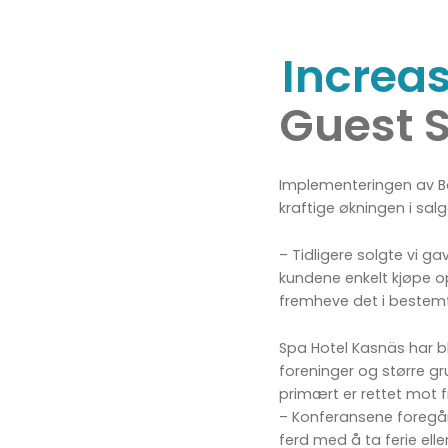
Increa
Guest S
Implementeringen av Bo
kraftige økningen i sa
– Tidligere solgte vi g
kundene enkelt kjøpe op
fremheve det i bestemt
Spa Hotel Kasnäs har bl
foreninger og større g
primært er rettet mot fr
– Konferansene foregår
ferd med å ta ferie ell