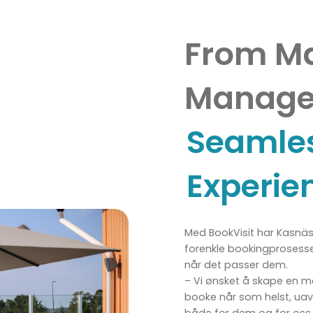
From M
Manage
Seamles
Experie
Med BookVisit har Kasnäs
forenkle bookingprosessen
når det passer dem.
– Vi ønsket å skape en 
booke når som helst, uavh