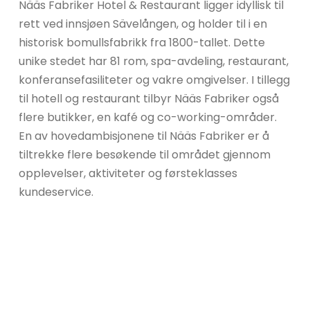
Nääs Fabriker Hotel & Restaurant ligger idyllisk til
rett ved innsjøen Sävelången, og holder til i en
historisk bomullsfabrikk fra 1800-tallet. Dette
unike stedet har 81 rom, spa-avdeling, restaurant,
konferansefasiliteter og vakre omgivelser. I tillegg
til hotell og restaurant tilbyr Nääs Fabriker også
flere butikker, en kafé og co-working-områder.
En av hovedambisjonene til Nääs Fabriker er å
tiltrekke flere besøkende til området gjennom
opplevelser, aktiviteter og førsteklasses
kundeservice.