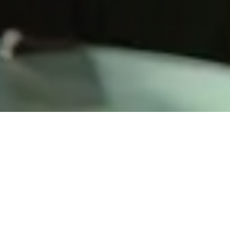
Enfaldaðu daginn þinn
Ímynd fyrirtækisins þíns skiptir sköpum.
Það getur haft áhrif á hvort gestir bóki
herbergi og hversu mikið þeir eru tilbúnir