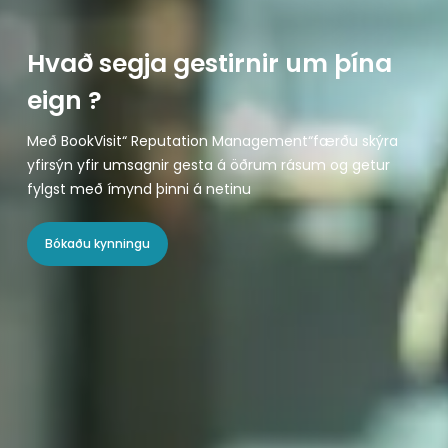
Hvað segja gestirnir um þína
eign ?
Með BookVisit“ Reputation Management“færðu skýra
yfirsýn yfir umsagnir gesta á öðrum rásum og getur
fylgst með ímynd þinni á netinu
Bókaðu kynningu