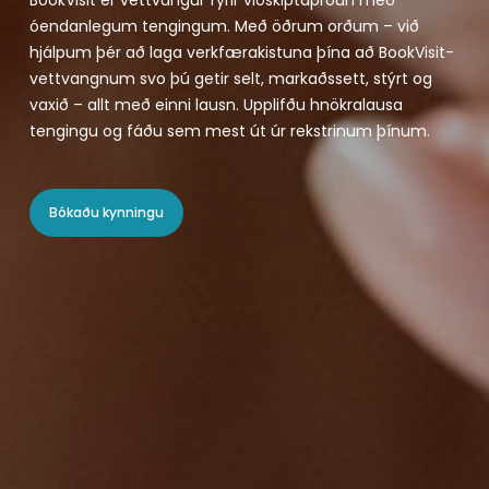
óendanlegum tengingum. Með öðrum orðum – við
hjálpum þér að laga verkfærakistuna þína að BookVisit-
vettvangnum svo þú getir selt, markaðssett, stýrt og
vaxið – allt með einni lausn. Upplifðu hnökralausa
tengingu og fáðu sem mest út úr rekstrinum þínum.
Bókaðu kynningu