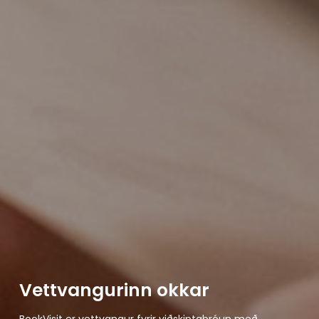
Vettvangurinn okkar
BookVisit er vettvangur fyrir viðskiptaþróun með