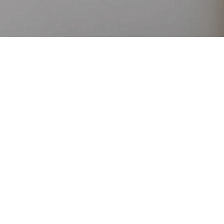
Bókunarvél
Vefsíða hótelsins er aðalinngangur gesta
– og ætti jafnframt að vera þinn sterkasti
söluvettvangur.
Sýndu gististaðinn, herbergin og
þjónustuna þína á aðlaðandi hátt og
gerðu gestum auðvelt að bóka beint hjá
þér.
BookVisit býður upp á bókunarvél í
samræmi við vörumerkið þitt, sérsniðna