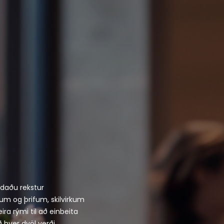
ldaðu rekstur
m og þrifum, skilvirkum
ira rými til að einbeita
ð hver dvöl verði