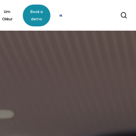
Um
Book a
se
Okkur
demo