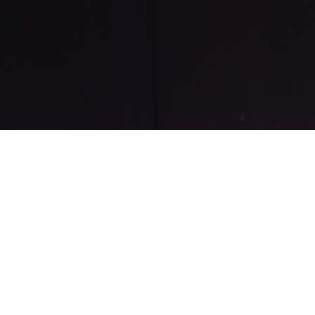
inn
vitum hvernig á að