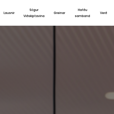
Sögur
Hafðu
Lausnir
Greinar
Verð
Viðskiptavina
samband