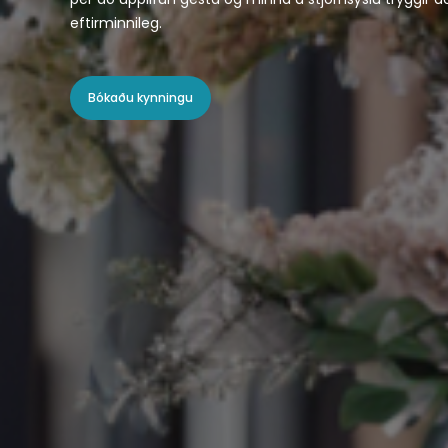
eftirminnileg.
Bókaðu kynningu