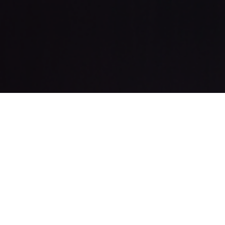
Gerðu daginn þ
einfaldari!
Rekur þú minni eign án PMS? Við 