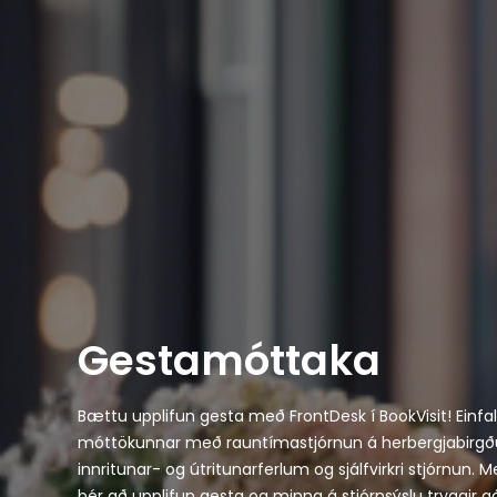
Gestamóttaka
Bættu upplifun gesta með FrontDesk í BookVisit! Einfa
móttökunnar með rauntímastjórnun á herbergjabirgðu
innritunar- og útritunarferlum og sjálfvirkri stjórnun. Me
þér að upplifun gesta og minna á stjórnsýslu tryggir a