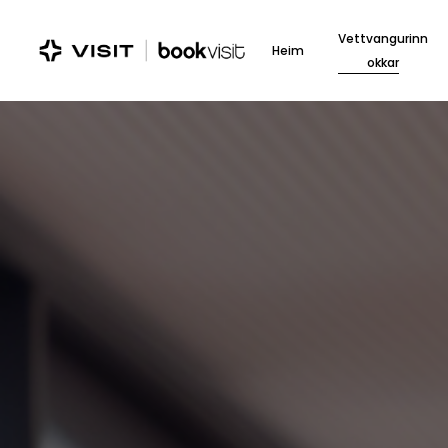
Skip
to
Vettvangurinn
Heim
main
okkar
content