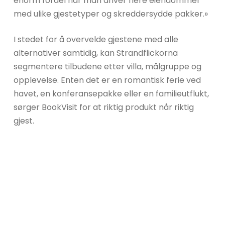
enorm fordel når man driver flere eiendommer
med ulike gjestetyper og skreddersydde pakker.»
I stedet for å overvelde gjestene med alle
alternativer samtidig, kan Strandflickorna
segmentere tilbudene etter villa, målgruppe og
opplevelse. Enten det er en romantisk ferie ved
havet, en konferansepakke eller en familieutflukt,
sørger BookVisit for at riktig produkt når riktig
gjest.