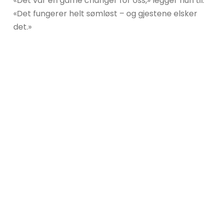
«Det var en game changer for oss,» legger hun til.
«Det fungerer helt sømløst – og gjestene elsker
det.»