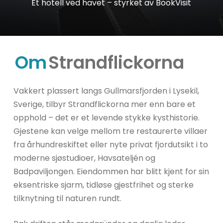
Et
hotell
ved
havet
–
styrket
av
BookVisit
Om
Strandflickorna
Vakkert plassert langs Gullmarsfjorden i Lysekil,
Sverige, tilbyr Strandflickorna mer enn bare et
opphold – det er et levende stykke kysthistorie.
Gjestene kan velge mellom tre restaurerte villaer
fra århundreskiftet eller nyte privat fjordutsikt i to
moderne sjøstudioer, Havsateljén og
Badpaviljongen. Eiendommen har blitt kjent for sin
eksentriske sjarm, tidløse gjestfrihet og sterke
tilknytning til naturen rundt.