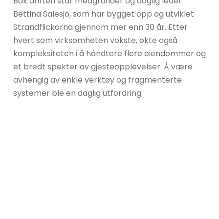
Bak driften står medgründer og daglig leder
Bettina Salesjö, som har bygget opp og utviklet
Strandflickorna gjennom mer enn 30 år. Etter
hvert som virksomheten vokste, økte også
kompleksiteten i å håndtere flere eiendommer og
et bredt spekter av gjesteopplevelser. Å være
avhengig av enkle verktøy og fragmenterte
systemer ble en daglig utfordring.