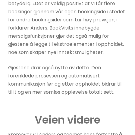
betydelig. «Det er veldig positivt at vi får flere
bookinger gjennom vår egen bookingside i stedet
for andre bookingsider som tar høy provisjon,»
forklarer Anders. BookVisits innebygde
mersalgsfunksjoner gjør det også mulig for
gjestene å legge til ekstraelementer i oppholdet,
noe som skaper nye inntektsmuligheter.
Gjestene drar også nytte av dette. Den
forenklede prosessen og automatisert
kommunikasjon før og etter oppholdet bidrar til
tillit og en mer sømløs opplevelse totalt sett.
Veien videre
Fremover vil Anders og teamet hans fortsette å