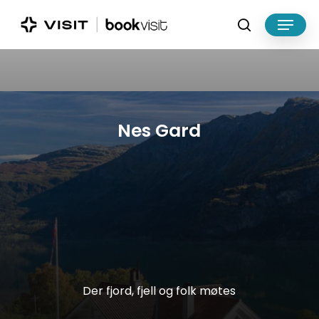
Skip
Menu
to
search
main
Close
content
Menu
Nes
Gard
Der
fjord,
fjell
og
folk
møtes