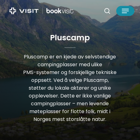
Skip
Menu
to
search
main
Close
content
Menu
P
l
u
s
c
a
m
p
Pluscamp
er
en
kjede
av
selvstendige
campingplasser
med
ulike
PMS-systemer
og
forskjellige
tekniske
oppsett.
Ved
å
velge
Pluscamp,
støtter
du
lokale
aktører
og
unike
opplevelser.
Dette
er
ikke
vanlige
campingplasser
–
men
levende
møteplasser
for
flotte
folk,
midt
i
Norges
mest
storslåtte
natur.