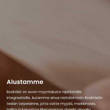
Alustamme
BookVisit on
avoin
myyntialusta rajattomilla
integraatioilla
. Autamme
sinua
räätälöimään
BookVisitin
teidän tarpeisiinne,
jotta voitte
myydä, markkinoida,
hallita ja kasvattaa liiketoimintaa yhdellä ainoalla