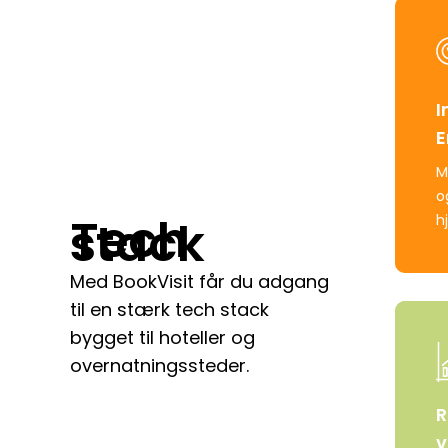
Learn
more
I
E
M
o
Tech
h
stack
Med BookVisit får du adgang
til en stærk tech stack
Learn
bygget til hoteller og
more
overnatningssteder.
R
v