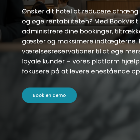
Ønsker dit hotel at reducere afhæng
og øge rentabiliteten? Med BookVisit 
administrere dine bookinger, tiltrække
gæster og maksimere indtægterne. F
værelsesreservationer til at øge me
loyale kunder – vores platform hjæl
fokusere på at levere enestående op
Book en demo