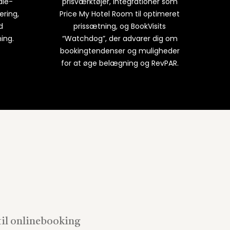
ale-
prisværktøjer, integrationer som
ering,
Price My Hotel Room til optimeret
d
prissætning, og BookVisits
ning.
“Watchdog”, der advarer dig om
bookingtendenser og muligheder
for at øge belægning og RevPAR.
til onlinebooking