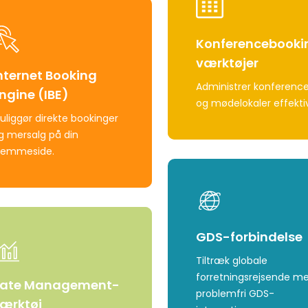
Konferencebooki
værktøjer
nternet Booking
Administrer konference
ngine (IBE)
og mødelokaler effektiv
uliggør direkte bookinger
g mersalg på din
jemmeside.
Learn
more
GDS-forbindelse
Tiltræk globale
forretningsrejsende m
ate Management-
problemfri GDS-
ærktøj