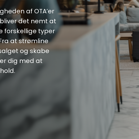
igheden af OTA’er
bliver det nemt at
 forskellige typer
ra at strømline
rsalget og skabe
per dig med at
hold.