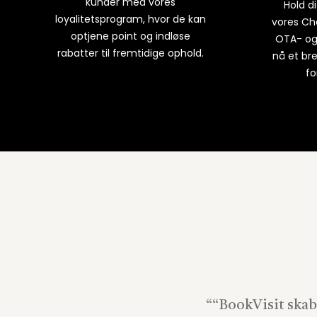
kunder med vores
Hold d
loyalitetsprogram, hvor de kan
vores Ch
optjene point og indløse
OTA- og 
rabatter til fremtidige ophold.
nå et br
fo
“
“BookVisit skab