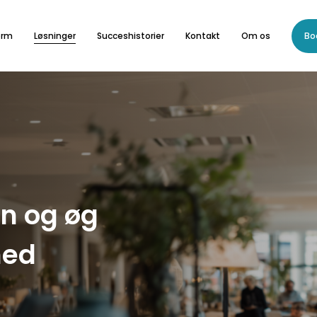
orm
Løsninger
Succeshistorier
Kontakt
Om os
Bo
en og øg
med