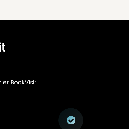
t
r er BookVisit