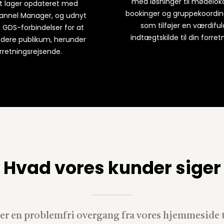
med løsninger til mødelok
it lager opdateret med
bookinger og gruppekoordin
annel Manager, og udnyt
som tilføjer en værdiful
GDS-forbindelser for at
indtægtskilde til din forret
edere publikum, herunder
rretningsrejsende.
Hvad vores kunder siger
er en problemfri overgang fra vores hjemmeside 