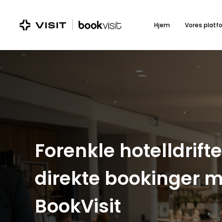
Skip
to
Hjem
Vores platf
main
content
Forenkle hotelldrift
direkte bookinger 
BookVisit