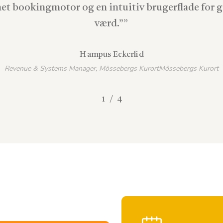
et bookingmotor og en intuitiv brugerflade for g
værd.”
”
Hampus Eckerlid
Revenue & Systems Manager, Mössebergs KurortMössebergs Kurort
/
1
2
4
3
4
Learn
more