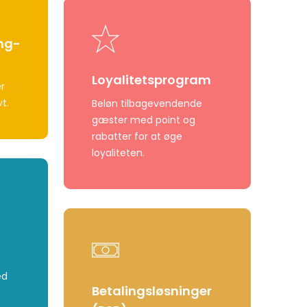
Learn
more
ng-
Loyalitetsprogram
r
t.
Beløn tilbagevendende
gæster med point og
rabatter for at øge
loyaliteten.
Learn
more
ed
Betalingsløsninger