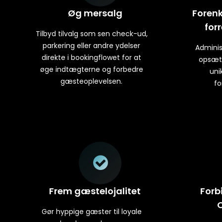
Øg mersalg
Forenk
for
Tilbyd tilvalg som sen check-ud,
parkering eller andre ydelser
Adminis
direkte i bookingflowet for at
opsæt 
øge indtægterne og forbedre
uni
gæsteoplevelsen.
fo
Frem gæstelojalitet
Forb
Gør hyppige gæster til loyale