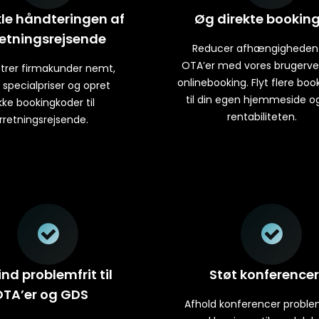
le håndteringen af
Øg direkte bookin
retningsrejsende
Reducer afhængigheden
OTA’er med vores brugerve
trer firmakunder nemt,
onlinebooking. Flyt flere boo
specialpriser og opret
til din egen hjemmeside o
kke bookingkoder til
rentabiliteten.
rretningsrejsende.
ind problemfrit til
Støt konferencer
OTA’er og GDS
Afhold konferencer problem