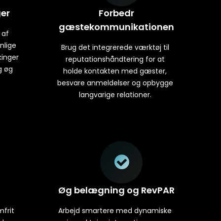
ger
Forbedr
gæstekommunikationen
 af
nlige
Brug det integrerede værktøj til
kinger
reputationshåndtering for at
g øg
holde kontakten med gæster,
besvare anmeldelser og opbygge
langvarige relationer.
Øg belægning og RevPAR
frit
Arbejd smartere med dynamiske