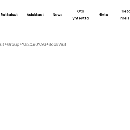
Ota
Tiet
Ratkaisut
Asiakkaat
News
Hinta
yhteyttä
meis
Visit+Group+%E2%80%93+BookVisit