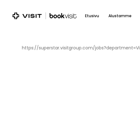
Skip
to
Etusivu
Alustamme
main
content
https://superstar.visitgroup.com/jobs?department=