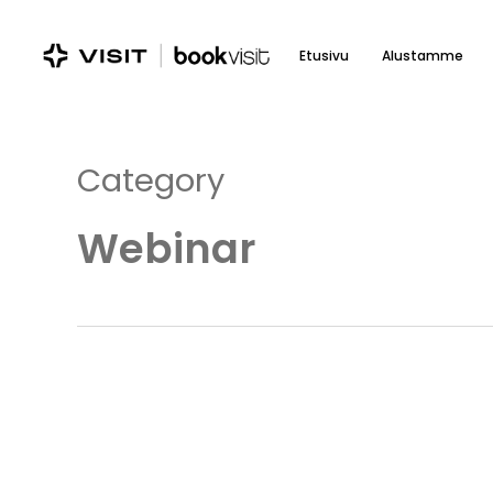
Skip
to
Etusivu
Alustamme
main
content
Category
Webinar