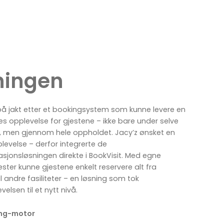
ningen
på jakt etter et bookingsystem som kunne levere en
es opplevelse for gjestene – ikke bare under selve
n, men gjennom hele oppholdet. Jacy’z ønsket en
evelse – derfor integrerte de
sjonsløsningen direkte i BookVisit. Med egne
nester kunne gjestene enkelt reservere alt fra
il andre fasiliteter – en løsning som tok
elsen til et nytt nivå.
ng-motor