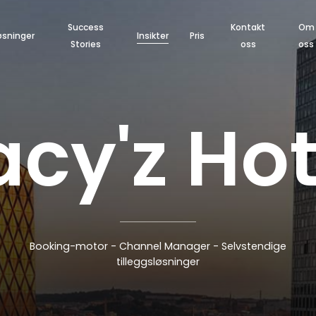
Success
Kontakt
Om
øsninger
Insikter
Pris
Stories
oss
oss
a
c
y
'
z
H
o
Booking-motor
-
Channel
Manager
-
Selvstendige
tilleggsløsninger