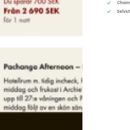
Chann
Selvst