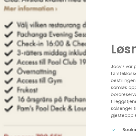
Løs
Jacy’z var 
førsteklass
bestillinge
sømløs oppl
bordreserva
tilleggstje
solsenger t
gjesteopplev
Booki